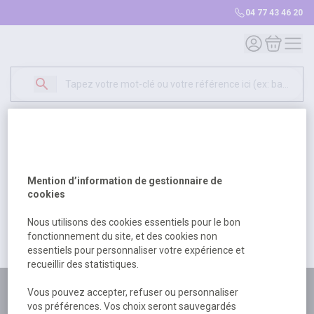
04 77 43 46 20
Mon compte
Mon panie
Erreur Serveur...
500
Un problème serveur est survenu. Veuillez nous
Mention d’information de gestionnaire de
excuser pour la gêne occasionée.
cookies
Nous utilisons des cookies essentiels pour le bon
fonctionnement du site, et des cookies non
Retour
Retour à l'accueil
essentiels pour personnaliser votre expérience et
recueillir des statistiques.
Plus de 180 personnes
Vous pouvez accepter, refuser ou personnaliser
vos préférences. Vos choix seront sauvegardés
à votre écoute