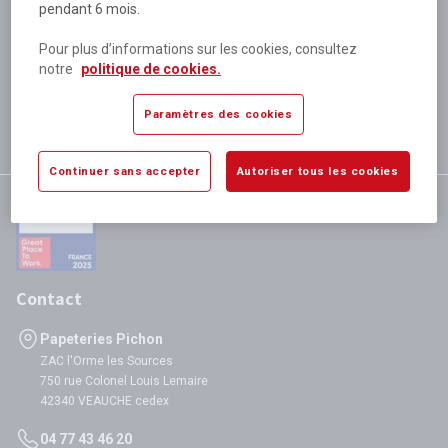
pendant 6 mois.
Plus de 80 000 références
disponibles
Pour plus d’informations sur les cookies, consultez
Expédition le jour même
notre
politique de cookies.
si validation avant 12h
Garantie
Paramètres des cookies
satisfaction totale
Continuer sans accepter
Autoriser tous les cookies
Contact
Papeteries Pichon
ZAC l'Orme les Sources
750 rue Colonel Louis Lemaire
42340 VEAUCHE cedex
04 77 43 46 20