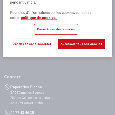
pendant 6 mois.
Plus de 80 000 références
disponibles
Pour plus d’informations sur les cookies, consultez
Expédition le jour même
notre
politique de cookies.
si validation avant 12h
Garantie
Paramètres des cookies
satisfaction totale
Continuer sans accepter
Autoriser tous les cookies
Contact
Papeteries Pichon
ZAC l'Orme les Sources
750 rue Colonel Louis Lemaire
42340 VEAUCHE cedex
04 77 43 46 20