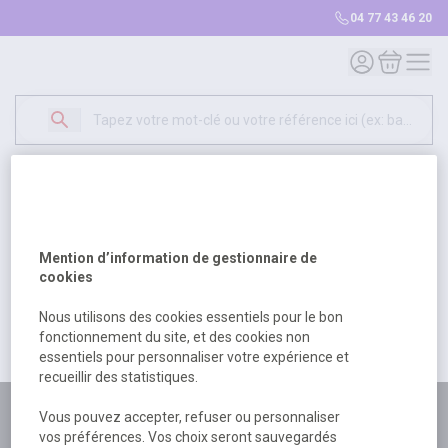
04 77 43 46 20
Mon compte
Mon panie
Erreur Serveur...
500
Un problème serveur est survenu. Veuillez nous
Mention d’information de gestionnaire de
excuser pour la gêne occasionée.
cookies
Nous utilisons des cookies essentiels pour le bon
fonctionnement du site, et des cookies non
Retour
Retour à l'accueil
essentiels pour personnaliser votre expérience et
recueillir des statistiques.
Plus de 180 personnes
Vous pouvez accepter, refuser ou personnaliser
vos préférences. Vos choix seront sauvegardés
à votre écoute