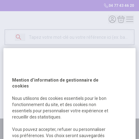
04 77 43 46 20
Mon compte
Mon panie
Erreur Serveur...
500
Un problème serveur est survenu. Veuillez nous
Mention d’information de gestionnaire de
excuser pour la gêne occasionée.
cookies
Nous utilisons des cookies essentiels pour le bon
fonctionnement du site, et des cookies non
Retour
Retour à l'accueil
essentiels pour personnaliser votre expérience et
recueillir des statistiques.
Plus de 180 personnes
Vous pouvez accepter, refuser ou personnaliser
vos préférences. Vos choix seront sauvegardés
à votre écoute