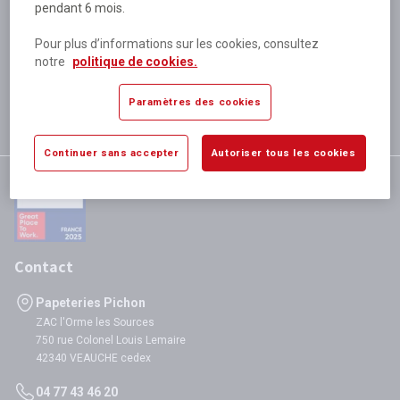
pendant 6 mois.
Plus de 80 000 références
disponibles
Pour plus d’informations sur les cookies, consultez
Expédition le jour même
notre
politique de cookies.
si validation avant 12h
Garantie
Paramètres des cookies
satisfaction totale
Continuer sans accepter
Autoriser tous les cookies
Contact
Papeteries Pichon
ZAC l'Orme les Sources
750 rue Colonel Louis Lemaire
42340 VEAUCHE cedex
04 77 43 46 20