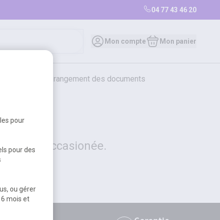
04 77 43 46 20
0
Mon compte
Mon panier
bureautique et rangement des documents
restauration
librairie
librairie
bles pour
 la gêne occasionée.
els pour des
s
us, ou gérer
 6 mois et