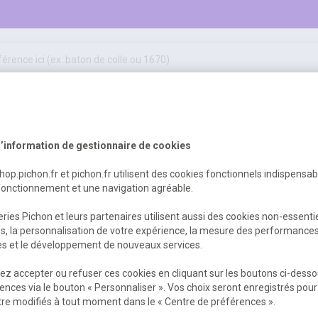
50
ifs
jeux éducatifs & pédagogiques
sport & motricité
Erreur Serveur...
hygiène, sécurité, 1er secours
outils, travaux & entretien
’information de gestionnaire de cookies
shop.pichon.fr et pichon.fr utilisent des cookies fonctionnels indispensa
fonctionnement et une navigation agréable.
 est survenu. Veuillez nous excuser pour
ries Pichon et leurs partenaires utilisent aussi des cookies non-essenti
es, la personnalisation de votre expérience, la mesure des performance
res et le développement de nouveaux services.
Retour
Retour à l'accueil
z accepter ou refuser ces cookies en cliquant sur les boutons ci-desso
ences via le bouton « Personnaliser ». Vos choix seront enregistrés pour
re modifiés à tout moment dans le « Centre de préférences ».