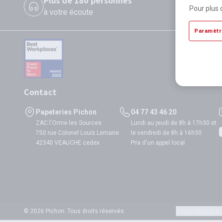
Plus de 180 personnes
P
Pour plus 
à votre écoute
di
Paramètr
Contact
Papeteries Pichon
04 77 43 46 20
ZAC l'Orme les Sources
Lundi au jeudi de 8h à 17h30 et
750 rue Colonel Louis Lemaire
le vendredi de 8h à 16h30
42340 VEAUCHE cedex
Prix d'un appel local
© 2026 Pichon. Tous droits réservés.
Gérer mes préf