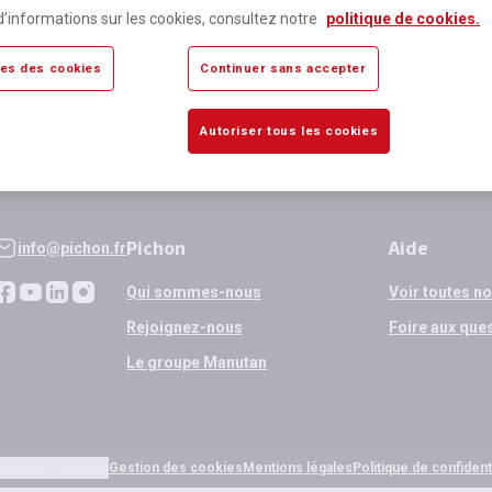
lus de 80 000 références
Expédition
d’informations sur les cookies, consultez notre
politique de cookies.
sponibles
si validation
es des cookies
Continuer sans accepter
Autoriser tous les cookies
Pichon
Aide
info@pichon.fr
Qui sommes-nous
Voir toutes n
Rejoignez-nous
Foire aux que
Le groupe Manutan
érences cookies
Gestion des cookies
Mentions légales
Politique de confidenti