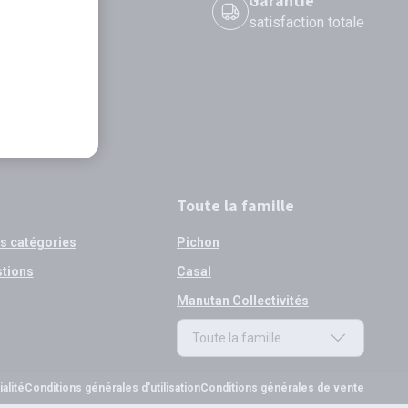
 le jour même
Garantie
 avant 12h
satisfaction totale
Toute la famille
os catégories
Pichon
stions
Casal
Manutan Collectivités
Toute la famille
Toute la famille
alité
Conditions générales d'utilisation
Conditions générales de vente