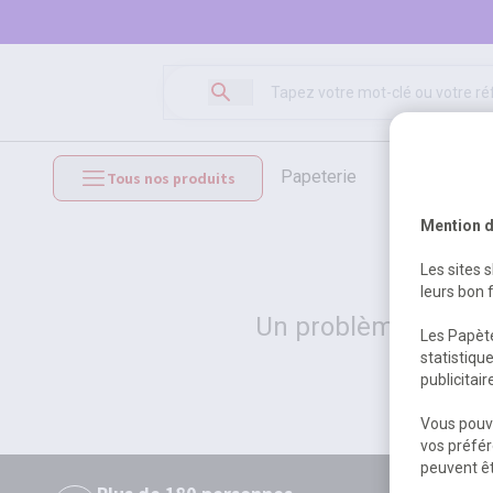
papeterie
loisirs créat
Tous nos produits
mobilier et équipements
Mention d
Les sites 
leurs bon 
Un problème serveur
Les Papète
statistiqu
publicitai
Vous pouve
vos préfér
peuvent êt