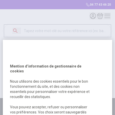
04 77 43 46 20
Mon compte
Mon panie
Erreur Serveur...
500
Un problème serveur est survenu. Veuillez nous
Mention d’information de gestionnaire de
excuser pour la gêne occasionée.
cookies
Nous utilisons des cookies essentiels pour le bon
fonctionnement du site, et des cookies non
Retour
Retour à l'accueil
essentiels pour personnaliser votre expérience et
recueillir des statistiques.
Plus de 180 personnes
Vous pouvez accepter, refuser ou personnaliser
vos préférences. Vos choix seront sauvegardés
à votre écoute