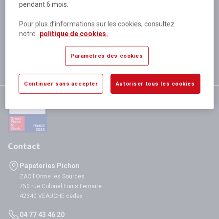
pendant 6 mois.
Plus de 80 000 références
disponibles
Pour plus d’informations sur les cookies, consultez
Expédition le jour même
notre
politique de cookies.
si validation avant 12h
Garantie
Paramètres des cookies
satisfaction totale
Continuer sans accepter
Autoriser tous les cookies
Contact
Papeteries Pichon
ZAC l'Orme les Sources
750 rue Colonel Louis Lemaire
42340 VEAUCHE cedex
04 77 43 46 20