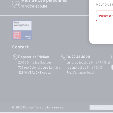
Plus de 180 personnes
P
Pour plus 
à votre écoute
di
Paramètr
Contact
Papeteries Pichon
04 77 43 46 20
ZAC l'Orme les Sources
Lundi au jeudi de 8h à 17h30 et
750 rue Colonel Louis Lemaire
le vendredi de 8h à 16h30
42340 VEAUCHE cedex
Prix d'un appel local
© 2026 Pichon. Tous droits réservés.
Gérer mes préf