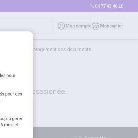
04 77 43 46 20
0
Mon compte
Mon panier
bureautique et rangement des documents
restauration
librairie
librairie
bles pour
 la gêne occasionée.
els pour des
s
us, ou gérer
 6 mois et