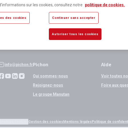
lus de 80 000 références
Expédition
d’informations sur les cookies, consultez notre
politique de cookies.
sponibles
si validation
es des cookies
Continuer sans accepter
Autoriser tous les cookies
Pichon
Aide
info@pichon.fr
Qui sommes-nous
Voir toutes n
Rejoignez-nous
Foire aux que
Le groupe Manutan
érences cookies
Gestion des cookies
Mentions légales
Politique de confidenti