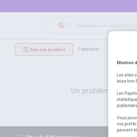
papeterie
loisirs créat
Tous nos produits
mobilier et équipements
Mention d
Les sites 
leurs bon 
Un problème serveur
Les Papète
statistiqu
publicitai
Vous pouve
vos préfér
peuvent êt