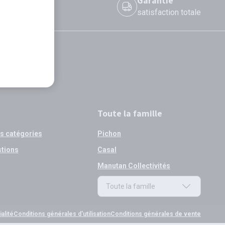
 le jour même
Garantie
 avant 12h
satisfaction totale
Toute la famille
os catégories
Pichon
stions
Casal
Manutan Collectivités
Toute la famille
Toute la famille
alité
Conditions générales d'utilisation
Conditions générales de vente