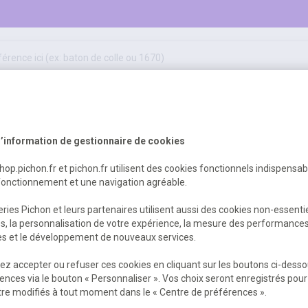
50
ifs
jeux éducatifs & pédagogiques
sport & motricité
Erreur Serveur...
hygiène, sécurité, 1er secours
outils, travaux & entretien
’information de gestionnaire de cookies
shop.pichon.fr et pichon.fr utilisent des cookies fonctionnels indispensa
fonctionnement et une navigation agréable.
 est survenu. Veuillez nous excuser pour
ries Pichon et leurs partenaires utilisent aussi des cookies non-essenti
es, la personnalisation de votre expérience, la mesure des performance
res et le développement de nouveaux services.
Retour
Retour à l'accueil
z accepter ou refuser ces cookies en cliquant sur les boutons ci-desso
ences via le bouton « Personnaliser ». Vos choix seront enregistrés pour
re modifiés à tout moment dans le « Centre de préférences ».