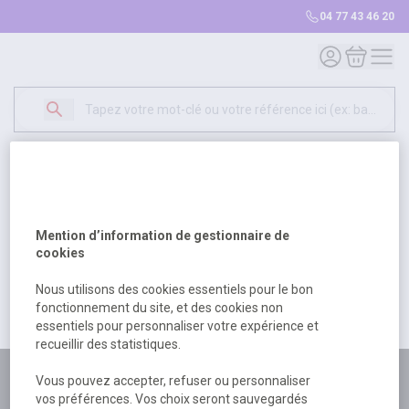
04 77 43 46 20
Mon compte
Mon panie
Erreur Serveur...
500
Un problème serveur est survenu. Veuillez nous
Mention d’information de gestionnaire de
excuser pour la gêne occasionée.
cookies
Nous utilisons des cookies essentiels pour le bon
fonctionnement du site, et des cookies non
Retour
Retour à l'accueil
essentiels pour personnaliser votre expérience et
recueillir des statistiques.
Plus de 180 personnes
Vous pouvez accepter, refuser ou personnaliser
vos préférences. Vos choix seront sauvegardés
à votre écoute