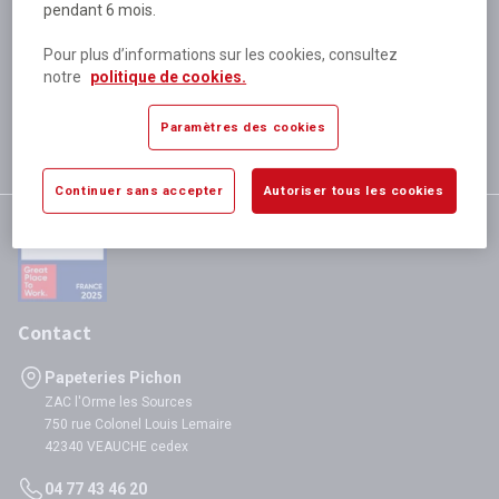
pendant 6 mois.
Plus de 80 000 références
disponibles
Pour plus d’informations sur les cookies, consultez
Expédition le jour même
notre
politique de cookies.
si validation avant 12h
Garantie
Paramètres des cookies
satisfaction totale
Continuer sans accepter
Autoriser tous les cookies
Contact
Papeteries Pichon
ZAC l'Orme les Sources
750 rue Colonel Louis Lemaire
42340 VEAUCHE cedex
04 77 43 46 20