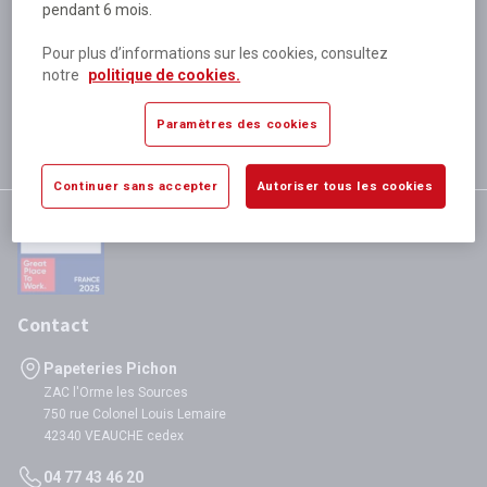
pendant 6 mois.
Plus de 80 000 références
disponibles
Pour plus d’informations sur les cookies, consultez
Expédition le jour même
notre
politique de cookies.
si validation avant 12h
Garantie
Paramètres des cookies
satisfaction totale
Continuer sans accepter
Autoriser tous les cookies
Contact
Papeteries Pichon
ZAC l'Orme les Sources
750 rue Colonel Louis Lemaire
42340 VEAUCHE cedex
04 77 43 46 20