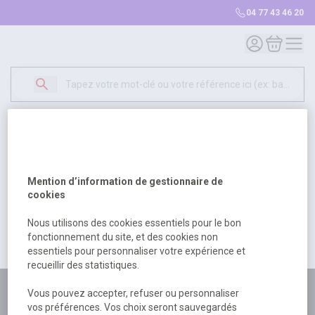
04 77 43 46 20
Mon compte
Mon panie
Erreur Serveur...
500
Un problème serveur est survenu. Veuillez nous
Mention d’information de gestionnaire de
excuser pour la gêne occasionée.
cookies
Nous utilisons des cookies essentiels pour le bon
fonctionnement du site, et des cookies non
Retour
Retour à l'accueil
essentiels pour personnaliser votre expérience et
recueillir des statistiques.
Plus de 180 personnes
Vous pouvez accepter, refuser ou personnaliser
vos préférences. Vos choix seront sauvegardés
à votre écoute