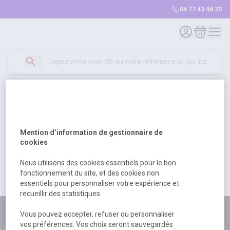
04 77 43 46 20
Mon compte
Mon panie
Erreur Serveur...
500
Un problème serveur est survenu. Veuillez nous
Mention d’information de gestionnaire de
excuser pour la gêne occasionée.
cookies
Nous utilisons des cookies essentiels pour le bon
fonctionnement du site, et des cookies non
Retour
Retour à l'accueil
essentiels pour personnaliser votre expérience et
recueillir des statistiques.
Plus de 180 personnes
Vous pouvez accepter, refuser ou personnaliser
vos préférences. Vos choix seront sauvegardés
à votre écoute