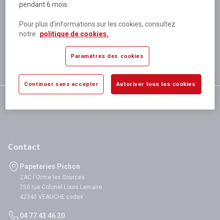
pendant 6 mois.
Plus de 80 000 références
disponibles
Pour plus d’informations sur les cookies, consultez
Expédition le jour même
notre
politique de cookies.
si validation avant 12h
Garantie
Paramètres des cookies
satisfaction totale
Continuer sans accepter
Autoriser tous les cookies
Contact
Papeteries Pichon
ZAC l'Orme les Sources
750 rue Colonel Louis Lemaire
42340 VEAUCHE cedex
04 77 43 46 20