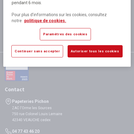
pendant 6 mois.
Plus de 80 000 références
disponibles
Pour plus d’informations sur les cookies, consultez
Expédition le jour même
notre
politique de cookies.
si validation avant 12h
Garantie
Paramètres des cookies
satisfaction totale
Continuer sans accepter
Autoriser tous les cookies
Contact
Papeteries Pichon
ZAC l'Orme les Sources
750 rue Colonel Louis Lemaire
42340 VEAUCHE cedex
04 77 43 46 20