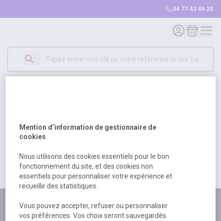
04 77 43 46 20
Mon compte
Mon panie
Erreur Serveur...
500
Un problème serveur est survenu. Veuillez nous
Mention d’information de gestionnaire de
excuser pour la gêne occasionée.
cookies
Nous utilisons des cookies essentiels pour le bon
fonctionnement du site, et des cookies non
Retour
Retour à l'accueil
essentiels pour personnaliser votre expérience et
recueillir des statistiques.
Plus de 180 personnes
Vous pouvez accepter, refuser ou personnaliser
vos préférences. Vos choix seront sauvegardés
à votre écoute