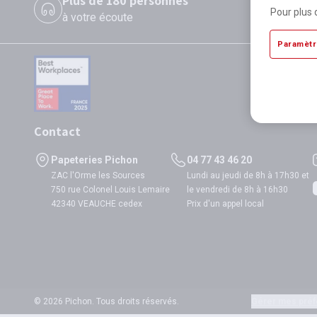
Plus de 180 personnes
P
Pour plus 
à votre écoute
di
Paramètr
Contact
Papeteries Pichon
04 77 43 46 20
ZAC l'Orme les Sources
Lundi au jeudi de 8h à 17h30 et
750 rue Colonel Louis Lemaire
le vendredi de 8h à 16h30
42340 VEAUCHE cedex
Prix d'un appel local
© 2026 Pichon. Tous droits réservés.
Gérer mes préf