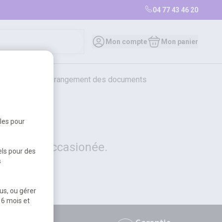
04 77 43 46 20
0
Mon compte
Mon panier
bureautique et rangement des documents
restauration
librairie
librairie
bles pour
 la gêne occasionée.
els pour des
s
us, ou gérer
 6 mois et