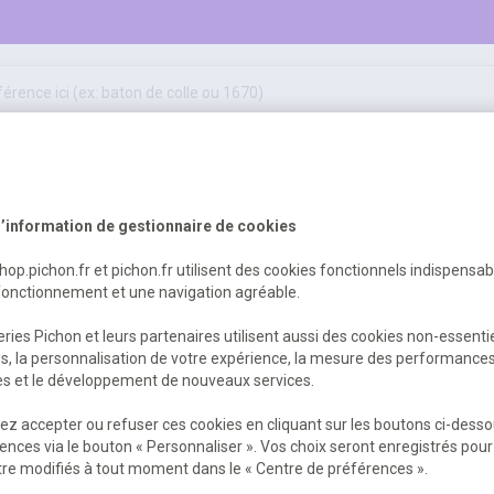
50
ifs
jeux éducatifs & pédagogiques
sport & motricité
Erreur Serveur...
hygiène, sécurité, 1er secours
outils, travaux & entretien
’information de gestionnaire de cookies
shop.pichon.fr et pichon.fr utilisent des cookies fonctionnels indispensa
fonctionnement et une navigation agréable.
 est survenu. Veuillez nous excuser pour
ries Pichon et leurs partenaires utilisent aussi des cookies non-essenti
es, la personnalisation de votre expérience, la mesure des performance
res et le développement de nouveaux services.
Retour
Retour à l'accueil
z accepter ou refuser ces cookies en cliquant sur les boutons ci-desso
ences via le bouton « Personnaliser ». Vos choix seront enregistrés pour
re modifiés à tout moment dans le « Centre de préférences ».