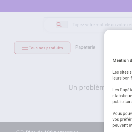
papeterie
loisirs créat
Tous nos produits
mobilier et équipements
Mention d
Les sites 
leurs bon 
Un problème serveur
Les Papète
statistiqu
publicitai
Vous pouve
vos préfér
peuvent êt