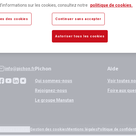
lus de 80 000 références
Expédition
d’informations sur les cookies, consultez notre
politique de cookies.
sponibles
si validation
es des cookies
Continuer sans accepter
Autoriser tous les cookies
Pichon
Aide
info@pichon.fr
Qui sommes-nous
Voir toutes n
Rejoignez-nous
Foire aux que
Le groupe Manutan
érences cookies
Gestion des cookies
Mentions légales
Politique de confidenti