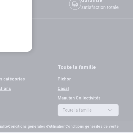
 le jour même
Garantie
 avant 12h
satisfaction totale
Toute la famille
os catégories
Pichon
stions
Casal
Manutan Collectivités
Toute la famille
Toute la famille
alité
Conditions générales d'utilisation
Conditions générales de vente