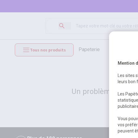
papeterie
loisirs créat
Tous nos produits
mobilier et équipements
Mention d
Les sites 
leurs bon 
Un problème serveur
Les Papète
statistiqu
publicitai
Vous pouve
vos préfér
peuvent êt