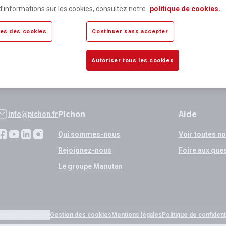
lus de 80 000 références
Expédition
d’informations sur les cookies, consultez notre
politique de cookies.
sponibles
si validation
es des cookies
Continuer sans accepter
Autoriser tous les cookies
Pichon
Aide
info@pichon.fr
Qui sommes-nous
Voir toutes n
Rejoignez-nous
Foire aux que
Le groupe Manutan
érences cookies
Gestion des cookies
Mentions légales
Politique de confidenti