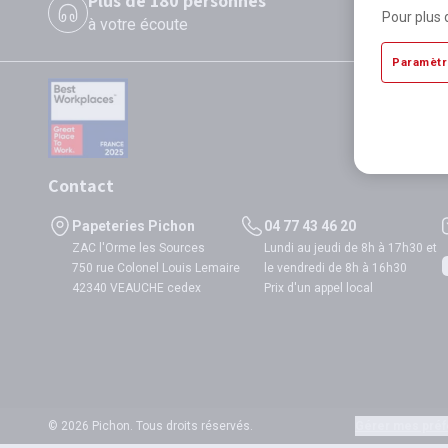
Plus de 180 personnes
P
Pour plus 
à votre écoute
di
Paramètr
Contact
Papeteries Pichon
04 77 43 46 20
ZAC l'Orme les Sources
Lundi au jeudi de 8h à 17h30 et
750 rue Colonel Louis Lemaire
le vendredi de 8h à 16h30
42340 VEAUCHE cedex
Prix d'un appel local
© 2026 Pichon. Tous droits réservés.
Gérer mes préf