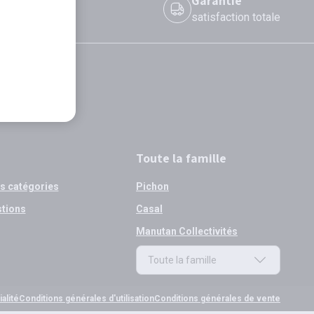
 le jour même
Garantie
 avant 12h
satisfaction totale
Toute la famille
os catégories
Pichon
stions
Casal
Manutan Collectivités
Toute la famille
Toute la famille
alité
Conditions générales d'utilisation
Conditions générales de vente