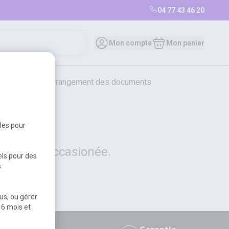
04 77 43 46 20
0
Mon compte
Mon panier
bureautique et rangement des documents
restauration
librairie
librairie
bles pour
 la gêne occasionée.
els pour des
s
us, ou gérer
 6 mois et