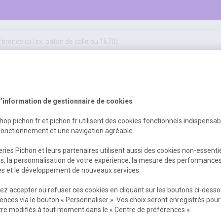
50
ifs
jeux éducatifs & pédagogiques
sport & motricité
Erreur Serveur...
hygiène, sécurité, 1er secours
outils, travaux & entretien
’information de gestionnaire de cookies
shop.pichon.fr et pichon.fr utilisent des cookies fonctionnels indispensa
fonctionnement et une navigation agréable.
 est survenu. Veuillez nous excuser pour
ries Pichon et leurs partenaires utilisent aussi des cookies non-essenti
es, la personnalisation de votre expérience, la mesure des performance
res et le développement de nouveaux services.
Retour
Retour à l'accueil
z accepter ou refuser ces cookies en cliquant sur les boutons ci-desso
ences via le bouton « Personnaliser ». Vos choix seront enregistrés pour
re modifiés à tout moment dans le « Centre de préférences ».