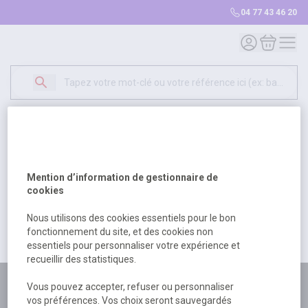
04 77 43 46 20
Mon compte
Mon panie
Erreur Serveur...
500
Un problème serveur est survenu. Veuillez nous
Mention d’information de gestionnaire de
excuser pour la gêne occasionée.
cookies
Nous utilisons des cookies essentiels pour le bon
fonctionnement du site, et des cookies non
Retour
Retour à l'accueil
essentiels pour personnaliser votre expérience et
recueillir des statistiques.
Plus de 180 personnes
Vous pouvez accepter, refuser ou personnaliser
vos préférences. Vos choix seront sauvegardés
à votre écoute