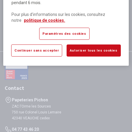
pendant 6 mois.
Plus de 80 000 références
disponibles
Pour plus d’informations sur les cookies, consultez
Expédition le jour même
notre
politique de cookies.
si validation avant 12h
Garantie
Paramètres des cookies
satisfaction totale
Continuer sans accepter
Autoriser tous les cookies
Contact
Papeteries Pichon
ZAC l'Orme les Sources
750 rue Colonel Louis Lemaire
42340 VEAUCHE cedex
04 77 43 46 20