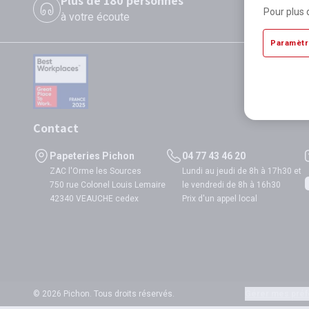
Plus de 180 personnes
P
Pour plus 
à votre écoute
di
Paramètr
Contact
Papeteries Pichon
04 77 43 46 20
ZAC l'Orme les Sources
Lundi au jeudi de 8h à 17h30 et
750 rue Colonel Louis Lemaire
le vendredi de 8h à 16h30
42340 VEAUCHE cedex
Prix d'un appel local
© 2026 Pichon. Tous droits réservés.
Gérer mes préf