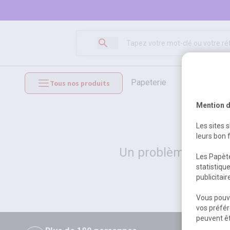
papeterie
loisirs créat
Tous nos produits
mobilier et équipements
Mention d
Les sites 
leurs bon 
Un problème serveur
Les Papète
statistiqu
publicitai
Vous pouve
vos préfér
peuvent êt