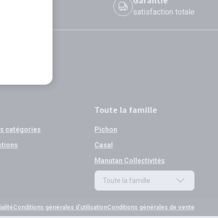
 le jour même
Garantie
 avant 12h
satisfaction totale
Toute la famille
os catégories
Pichon
stions
Casal
Manutan Collectivités
Toute la famille
Toute la famille
alité
Conditions générales d'utilisation
Conditions générales de vente