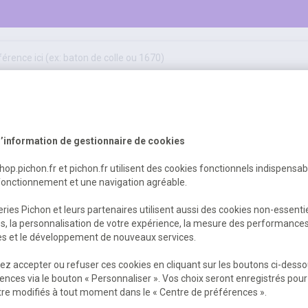
50
ifs
jeux éducatifs & pédagogiques
sport & motricité
Erreur Serveur...
hygiène, sécurité, 1er secours
outils, travaux & entretien
’information de gestionnaire de cookies
shop.pichon.fr et pichon.fr utilisent des cookies fonctionnels indispensa
fonctionnement et une navigation agréable.
 est survenu. Veuillez nous excuser pour
ries Pichon et leurs partenaires utilisent aussi des cookies non-essenti
es, la personnalisation de votre expérience, la mesure des performance
res et le développement de nouveaux services.
Retour
Retour à l'accueil
z accepter ou refuser ces cookies en cliquant sur les boutons ci-desso
ences via le bouton « Personnaliser ». Vos choix seront enregistrés pour
re modifiés à tout moment dans le « Centre de préférences ».