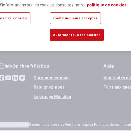
lus de 80 000 références
Expédition
d’informations sur les cookies, consultez notre
politique de cookies.
sponibles
si validation
es des cookies
Continuer sans accepter
Autoriser tous les cookies
Pichon
Aide
info@pichon.fr
Qui sommes-nous
Voir toutes n
Rejoignez-nous
Foire aux que
Le groupe Manutan
érences cookies
Gestion des cookies
Mentions légales
Politique de confidenti