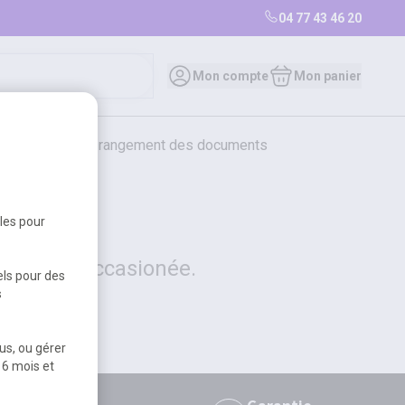
04 77 43 46 20
0
Mon compte
Mon panier
bureautique et rangement des documents
restauration
librairie
librairie
bles pour
 la gêne occasionée.
els pour des
s
us, ou gérer
 6 mois et