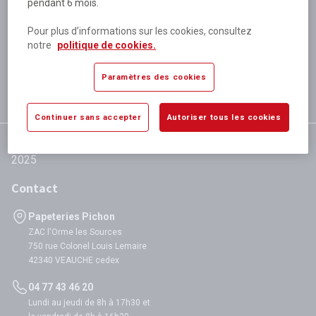
pendant 6 mois.
Plus de 80 000 références
disponibles
Pour plus d’informations sur les cookies, consultez
Expédition le jour même
notre
politique de cookies.
si validation avant 12h
Garantie
Paramètres des cookies
satisfaction totale
Continuer sans accepter
Autoriser tous les cookies
Contact
Papeteries Pichon
ZAC l'Orme les Sources
750 rue Colonel Louis Lemaire
42340 VEAUCHE cedex
04 77 43 46 20
Lundi au jeudi de 8h à 17h30 et