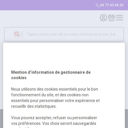
04 77 43 46 20
Mon compte
Mon panie
Erreur Serveur...
500
Un problème serveur est survenu. Veuillez nous
Mention d’information de gestionnaire de
excuser pour la gêne occasionée.
cookies
Nous utilisons des cookies essentiels pour le bon
fonctionnement du site, et des cookies non
essentiels pour personnaliser votre expérience et
Retour
Retour à l'accueil
recueillir des statistiques.
Vous pouvez accepter, refuser ou personnaliser
Plus de 180 personnes
vos préférences. Vos choix seront sauvegardés
à votre écoute