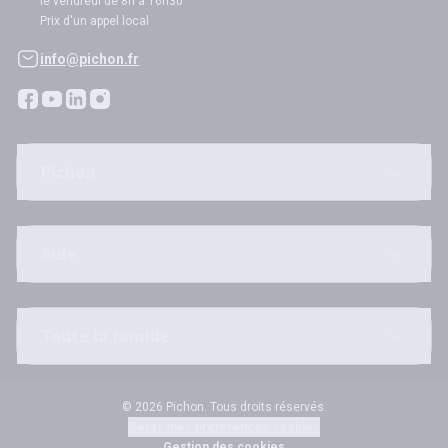
le vendredi de 8h à 16h30
Prix d'un appel local
info@pichon.fr
Pichon
Aide
Toute la famille
© 2026 Pichon. Tous droits réservés.
Gérer mes préférences cookies
Gestion des cookies