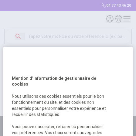
04 77 43 46 20
Mon compte
Mon panie
Erreur Serveur...
500
Un problème serveur est survenu. Veuillez nous
Mention d’information de gestionnaire de
excuser pour la gêne occasionée.
cookies
Nous utilisons des cookies essentiels pour le bon
fonctionnement du site, et des cookies non
Retour
Retour à l'accueil
essentiels pour personnaliser votre expérience et
recueillir des statistiques.
Plus de 180 personnes
Vous pouvez accepter, refuser ou personnaliser
vos préférences. Vos choix seront sauvegardés
à votre écoute