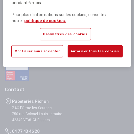
pendant 6 mois.
Plus de 80 000 références
disponibles
Pour plus d’informations sur les cookies, consultez
Expédition le jour même
notre
politique de cookies.
si validation avant 12h
Garantie
Paramètres des cookies
satisfaction totale
Continuer sans accepter
Autoriser tous les cookies
Contact
Papeteries Pichon
ZAC l'Orme les Sources
750 rue Colonel Louis Lemaire
42340 VEAUCHE cedex
04 77 43 46 20