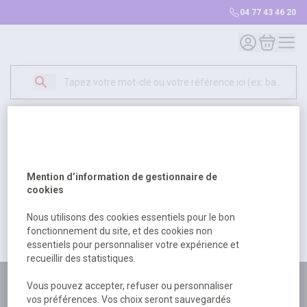
04 77 43 46 20
Mon compte
Mon panie
Erreur Serveur...
500
Un problème serveur est survenu. Veuillez nous
Mention d’information de gestionnaire de
excuser pour la gêne occasionée.
cookies
Nous utilisons des cookies essentiels pour le bon
fonctionnement du site, et des cookies non
Retour
Retour à l'accueil
essentiels pour personnaliser votre expérience et
recueillir des statistiques.
Plus de 180 personnes
Vous pouvez accepter, refuser ou personnaliser
vos préférences. Vos choix seront sauvegardés
à votre écoute