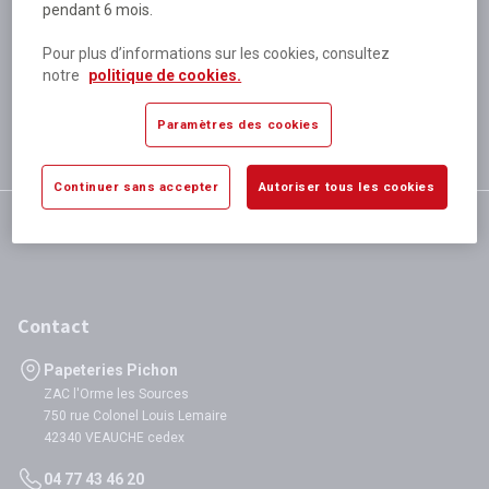
pendant 6 mois.
Plus de 80 000 références
disponibles
Pour plus d’informations sur les cookies, consultez
Expédition le jour même
notre
politique de cookies.
si validation avant 12h
Garantie
Paramètres des cookies
satisfaction totale
Continuer sans accepter
Autoriser tous les cookies
Contact
Papeteries Pichon
ZAC l'Orme les Sources
750 rue Colonel Louis Lemaire
42340 VEAUCHE cedex
04 77 43 46 20