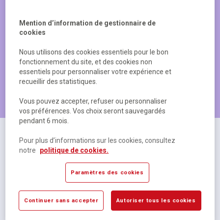
Mention d’information de gestionnaire de
cookies
Nous utilisons des cookies essentiels pour le bon
fonctionnement du site, et des cookies non
essentiels pour personnaliser votre expérience et
recueillir des statistiques.
Les produits les plus populaires
Vous pouvez accepter, refuser ou personnaliser
vos préférences. Vos choix seront sauvegardés
pendant 6 mois.
Pour plus d’informations sur les cookies, consultez
notre
politique de cookies.
Paramètres des cookies
Continuer sans accepter
Autoriser tous les cookies
Cahier polypropylène 48 pages Seyes 17x22 cm
R