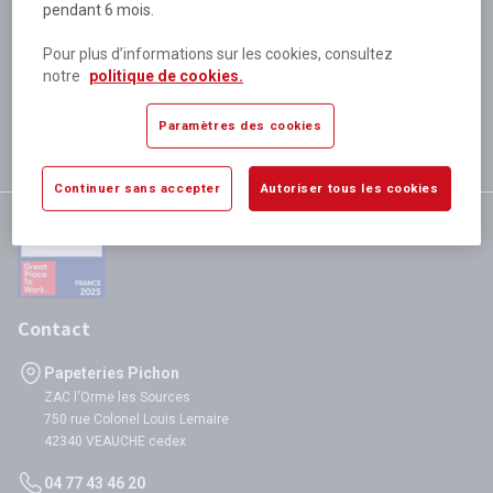
pendant 6 mois.
Plus de 80 000 références
disponibles
Pour plus d’informations sur les cookies, consultez
Expédition le jour même
notre
politique de cookies.
si validation avant 12h
Garantie
Paramètres des cookies
satisfaction totale
Continuer sans accepter
Autoriser tous les cookies
Contact
Papeteries Pichon
ZAC l'Orme les Sources
750 rue Colonel Louis Lemaire
42340 VEAUCHE cedex
04 77 43 46 20