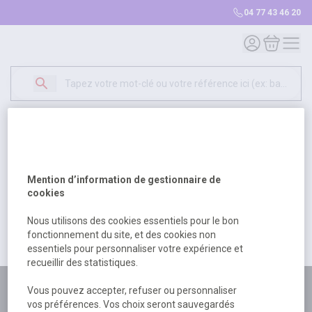
04 77 43 46 20
Mon compte
Mon panie
Erreur Serveur...
500
Un problème serveur est survenu. Veuillez nous
Mention d’information de gestionnaire de
excuser pour la gêne occasionée.
cookies
Nous utilisons des cookies essentiels pour le bon
fonctionnement du site, et des cookies non
Retour
Retour à l'accueil
essentiels pour personnaliser votre expérience et
recueillir des statistiques.
Plus de 180 personnes
Vous pouvez accepter, refuser ou personnaliser
vos préférences. Vos choix seront sauvegardés
à votre écoute