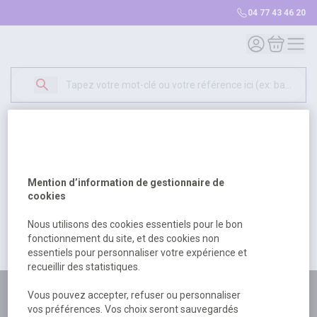
04 77 43 46 20
Mon compte
Mon panie
Erreur Serveur...
500
Un problème serveur est survenu. Veuillez nous
Mention d’information de gestionnaire de
excuser pour la gêne occasionée.
cookies
Nous utilisons des cookies essentiels pour le bon
fonctionnement du site, et des cookies non
Retour
Retour à l'accueil
essentiels pour personnaliser votre expérience et
recueillir des statistiques.
Plus de 180 personnes
Vous pouvez accepter, refuser ou personnaliser
vos préférences. Vos choix seront sauvegardés
à votre écoute