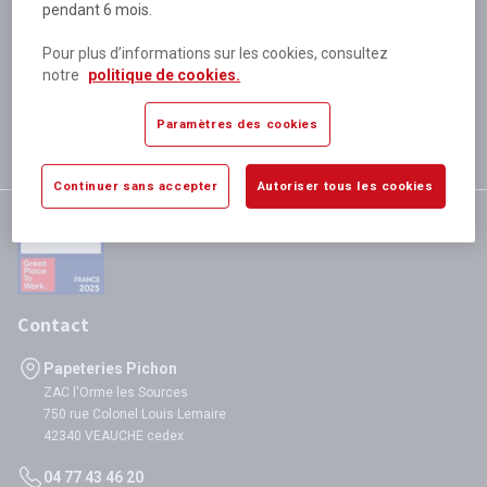
pendant 6 mois.
Plus de 80 000 références
disponibles
Pour plus d’informations sur les cookies, consultez
Expédition le jour même
notre
politique de cookies.
si validation avant 12h
Garantie
Paramètres des cookies
satisfaction totale
Continuer sans accepter
Autoriser tous les cookies
Contact
Papeteries Pichon
ZAC l'Orme les Sources
750 rue Colonel Louis Lemaire
42340 VEAUCHE cedex
04 77 43 46 20