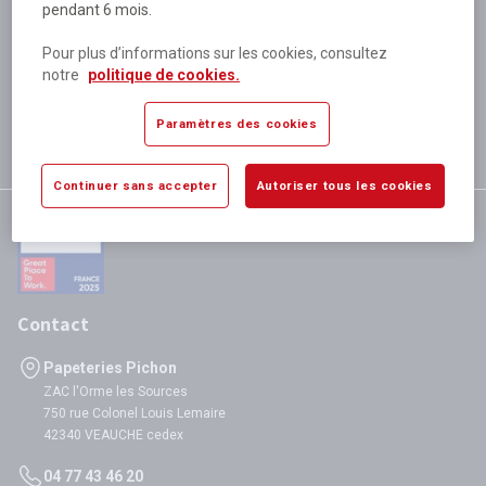
pendant 6 mois.
Plus de 80 000 références
disponibles
Pour plus d’informations sur les cookies, consultez
Expédition le jour même
notre
politique de cookies.
si validation avant 12h
Garantie
Paramètres des cookies
satisfaction totale
Continuer sans accepter
Autoriser tous les cookies
Contact
Papeteries Pichon
ZAC l'Orme les Sources
750 rue Colonel Louis Lemaire
42340 VEAUCHE cedex
04 77 43 46 20