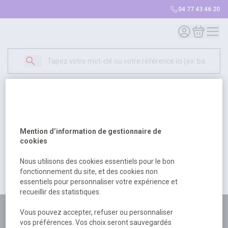
04 77 43 46 20
Mon compte
Mon panie
Erreur Serveur...
500
Un problème serveur est survenu. Veuillez nous
Mention d’information de gestionnaire de
excuser pour la gêne occasionée.
cookies
Nous utilisons des cookies essentiels pour le bon
fonctionnement du site, et des cookies non
Retour
Retour à l'accueil
essentiels pour personnaliser votre expérience et
recueillir des statistiques.
Plus de 180 personnes
Vous pouvez accepter, refuser ou personnaliser
vos préférences. Vos choix seront sauvegardés
à votre écoute