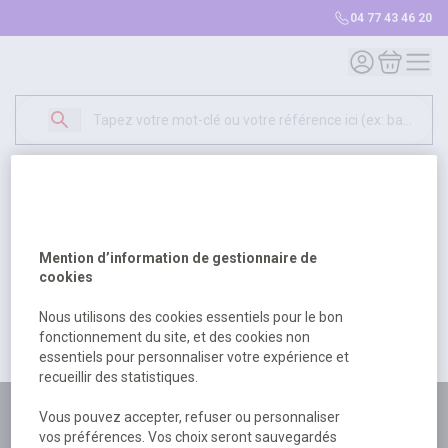
04 77 43 46 20
Mon compte
Mon panie
Erreur Serveur...
500
Un problème serveur est survenu. Veuillez nous
Mention d’information de gestionnaire de
excuser pour la gêne occasionée.
cookies
Nous utilisons des cookies essentiels pour le bon
fonctionnement du site, et des cookies non
Retour
Retour à l'accueil
essentiels pour personnaliser votre expérience et
recueillir des statistiques.
Plus de 180 personnes
Vous pouvez accepter, refuser ou personnaliser
vos préférences. Vos choix seront sauvegardés
à votre écoute