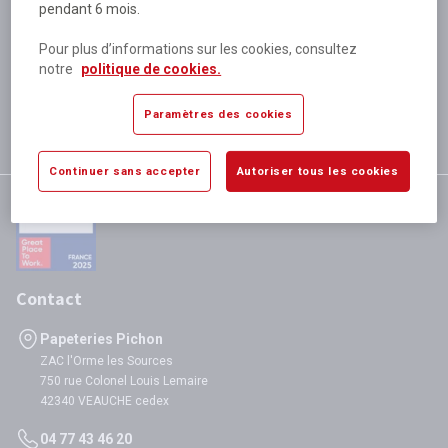
pendant 6 mois.
Plus de 80 000 références
disponibles
Pour plus d’informations sur les cookies, consultez
Expédition le jour même
notre
politique de cookies.
si validation avant 12h
Garantie
Paramètres des cookies
satisfaction totale
Continuer sans accepter
Autoriser tous les cookies
Contact
Papeteries Pichon
ZAC l'Orme les Sources
750 rue Colonel Louis Lemaire
42340 VEAUCHE cedex
04 77 43 46 20