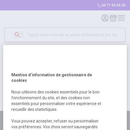
04 77 43 46 20
Mon compte
Mon panie
Erreur Serveur...
500
Un problème serveur est survenu. Veuillez nous
Mention d’information de gestionnaire de
excuser pour la gêne occasionée.
cookies
Nous utilisons des cookies essentiels pour le bon
fonctionnement du site, et des cookies non
Retour
Retour à l'accueil
essentiels pour personnaliser votre expérience et
recueillir des statistiques.
Plus de 180 personnes
Vous pouvez accepter, refuser ou personnaliser
vos préférences. Vos choix seront sauvegardés
à votre écoute