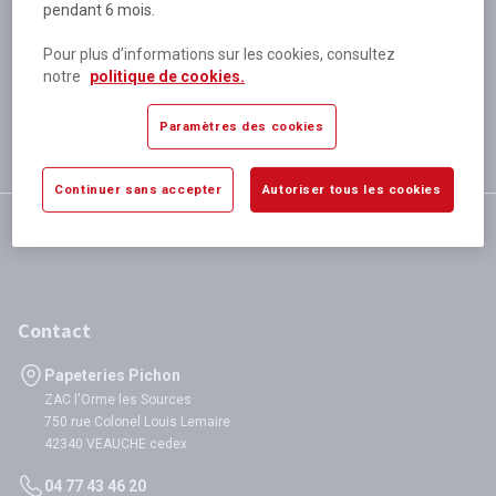
pendant 6 mois.
Plus de 80 000 références
disponibles
Pour plus d’informations sur les cookies, consultez
Expédition le jour même
notre
politique de cookies.
si validation avant 12h
Garantie
Paramètres des cookies
satisfaction totale
Continuer sans accepter
Autoriser tous les cookies
Contact
Papeteries Pichon
ZAC l'Orme les Sources
750 rue Colonel Louis Lemaire
42340 VEAUCHE cedex
04 77 43 46 20