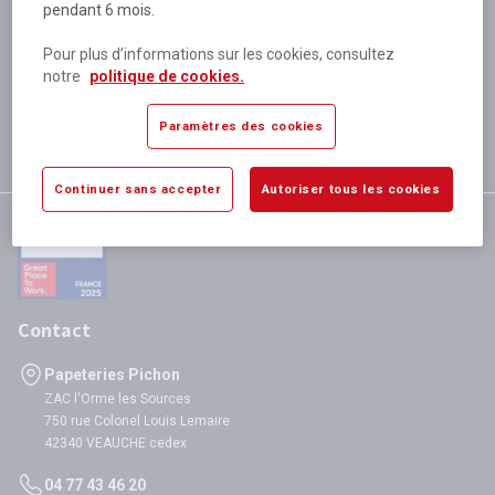
pendant 6 mois.
Plus de 80 000 références
disponibles
Pour plus d’informations sur les cookies, consultez
Expédition le jour même
notre
politique de cookies.
si validation avant 12h
Garantie
Paramètres des cookies
satisfaction totale
Continuer sans accepter
Autoriser tous les cookies
Contact
Papeteries Pichon
ZAC l'Orme les Sources
750 rue Colonel Louis Lemaire
42340 VEAUCHE cedex
04 77 43 46 20