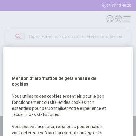
04 77 43 46 20
Mon compte
Mon panie
Erreur Serveur...
500
Un problème serveur est survenu. Veuillez nous
Mention d’information de gestionnaire de
excuser pour la gêne occasionée.
cookies
Nous utilisons des cookies essentiels pour le bon
fonctionnement du site, et des cookies non
Retour
Retour à l'accueil
essentiels pour personnaliser votre expérience et
recueillir des statistiques.
Plus de 180 personnes
Vous pouvez accepter, refuser ou personnaliser
vos préférences. Vos choix seront sauvegardés
à votre écoute