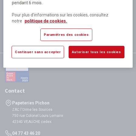
pendant 6 mois.
Plus de 80 000 références
disponibles
Pour plus d’informations sur les cookies, consultez
Expédition le jour même
notre
politique de cookies.
si validation avant 12h
Garantie
Paramètres des cookies
satisfaction totale
Continuer sans accepter
Autoriser tous les cookies
Contact
Papeteries Pichon
ZAC l'Orme les Sources
750 rue Colonel Louis Lemaire
42340 VEAUCHE cedex
04 77 43 46 20