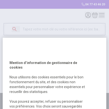
04 77 43 46 20
Mon compte
Mon panie
Erreur Serveur...
500
Un problème serveur est survenu. Veuillez nous
Mention d’information de gestionnaire de
excuser pour la gêne occasionée.
cookies
Nous utilisons des cookies essentiels pour le bon
fonctionnement du site, et des cookies non
Retour
Retour à l'accueil
essentiels pour personnaliser votre expérience et
recueillir des statistiques.
Plus de 180 personnes
Vous pouvez accepter, refuser ou personnaliser
vos préférences. Vos choix seront sauvegardés
à votre écoute