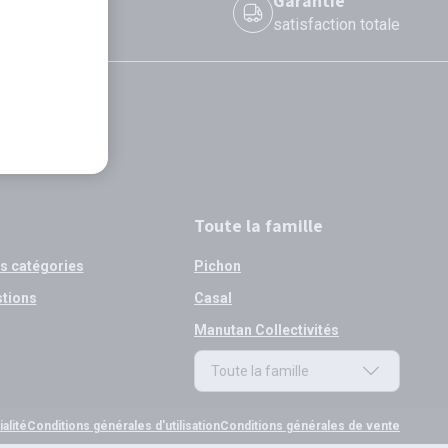
 le jour même
Garantie
 avant 12h
satisfaction totale
Toute la famille
os catégories
Pichon
stions
Casal
Manutan Collectivités
Toute la famille
Toute la famille
alité
Conditions générales d'utilisation
Conditions générales de vente