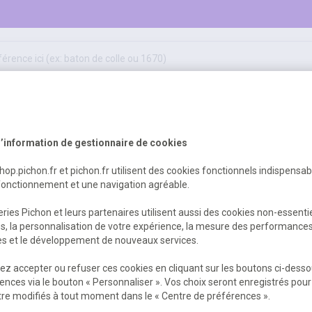
50
ifs
jeux éducatifs & pédagogiques
sport & motricité
Erreur Serveur...
hygiène, sécurité, 1er secours
outils, travaux & entretien
’information de gestionnaire de cookies
shop.pichon.fr et pichon.fr utilisent des cookies fonctionnels indispensa
fonctionnement et une navigation agréable.
 est survenu. Veuillez nous excuser pour
ries Pichon et leurs partenaires utilisent aussi des cookies non-essenti
es, la personnalisation de votre expérience, la mesure des performance
res et le développement de nouveaux services.
Retour
Retour à l'accueil
z accepter ou refuser ces cookies en cliquant sur les boutons ci-desso
ences via le bouton « Personnaliser ». Vos choix seront enregistrés pour
re modifiés à tout moment dans le « Centre de préférences ».