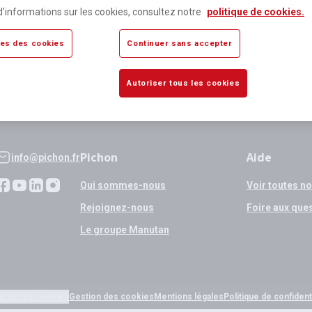
lus de 80 000 références
Expédition
d’informations sur les cookies, consultez notre
politique de cookies.
sponibles
si validation
es des cookies
Continuer sans accepter
Autoriser tous les cookies
Pichon
Aide
info@pichon.fr
Qui sommes-nous
Voir toutes n
Rejoignez-nous
Foire aux que
Le groupe Manutan
érences cookies
Gestion des cookies
Mentions légales
Politique de confidenti