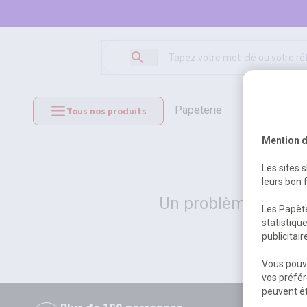
papeterie
loisirs créat
Tous nos produits
mobilier et équipements
Mention d
Les sites 
leurs bon 
Un problème serveur
Les Papète
statistiqu
publicitai
Vous pouve
vos préfér
peuvent êt