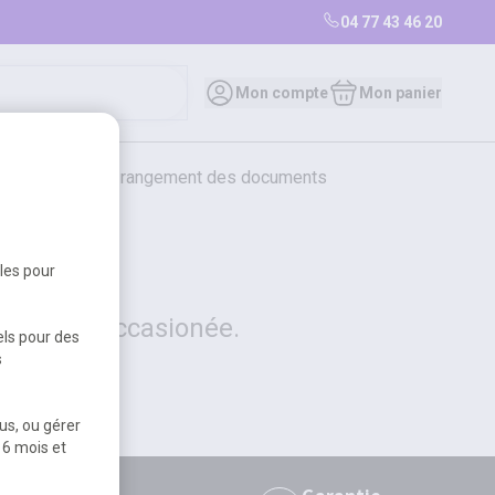
04 77 43 46 20
0
Mon compte
Mon panier
bureautique et rangement des documents
restauration
librairie
librairie
bles pour
 la gêne occasionée.
els pour des
s
us, ou gérer
 6 mois et