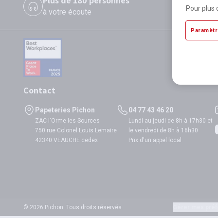
Plus de 180 personnes
P
Pour plus 
à votre écoute
di
Paramètr
Contact
Papeteries Pichon
04 77 43 46 20
ZAC l'Orme les Sources
Lundi au jeudi de 8h à 17h30 et
750 rue Colonel Louis Lemaire
le vendredi de 8h à 16h30
42340 VEAUCHE cedex
Prix d'un appel local
© 2026 Pichon. Tous droits réservés.
Gérer mes préf