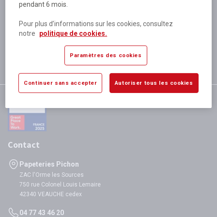
pendant 6 mois.
Plus de 80 000 références
disponibles
Pour plus d’informations sur les cookies, consultez
Expédition le jour même
notre
politique de cookies.
si validation avant 12h
Garantie
Paramètres des cookies
satisfaction totale
Continuer sans accepter
Autoriser tous les cookies
Contact
Papeteries Pichon
ZAC l'Orme les Sources
750 rue Colonel Louis Lemaire
42340 VEAUCHE cedex
04 77 43 46 20