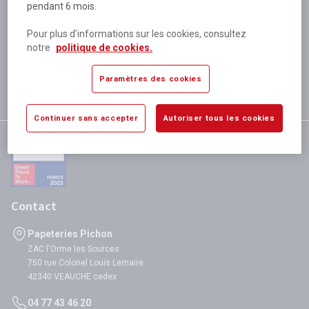
pendant 6 mois.
Plus de 80 000 références
disponibles
Pour plus d’informations sur les cookies, consultez
Expédition le jour même
notre
politique de cookies.
si validation avant 12h
Garantie
Paramètres des cookies
satisfaction totale
Continuer sans accepter
Autoriser tous les cookies
Contact
Papeteries Pichon
ZAC l'Orme les Sources
750 rue Colonel Louis Lemaire
42340 VEAUCHE cedex
04 77 43 46 20