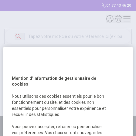
04 77 43 46 20
Mon compte
Mon panie
Erreur Serveur...
500
Un problème serveur est survenu. Veuillez nous
Mention d’information de gestionnaire de
excuser pour la gêne occasionée.
cookies
Nous utilisons des cookies essentiels pour le bon
fonctionnement du site, et des cookies non
Retour
Retour à l'accueil
essentiels pour personnaliser votre expérience et
recueillir des statistiques.
Plus de 180 personnes
Vous pouvez accepter, refuser ou personnaliser
vos préférences. Vos choix seront sauvegardés
à votre écoute