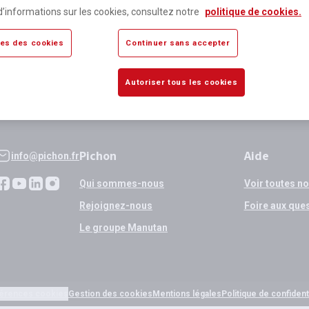
lus de 80 000 références
Expédition
d’informations sur les cookies, consultez notre
politique de cookies.
sponibles
si validation
es des cookies
Continuer sans accepter
Autoriser tous les cookies
Pichon
Aide
info@pichon.fr
Qui sommes-nous
Voir toutes n
Rejoignez-nous
Foire aux que
Le groupe Manutan
érences cookies
Gestion des cookies
Mentions légales
Politique de confidenti