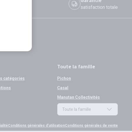
 le jour même
Garantie
 avant 12h
satisfaction totale
Toute la famille
os catégories
Pichon
stions
Casal
Manutan Collectivités
Toute la famille
Toute la famille
alité
Conditions générales d'utilisation
Conditions générales de vente