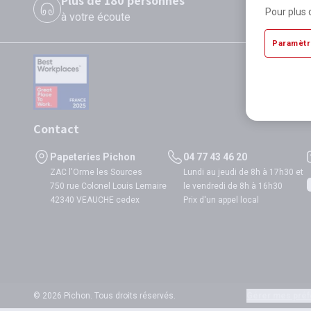
Plus de 180 personnes
P
Pour plus 
à votre écoute
di
Paramètr
Contact
Papeteries Pichon
04 77 43 46 20
ZAC l'Orme les Sources
Lundi au jeudi de 8h à 17h30 et
750 rue Colonel Louis Lemaire
le vendredi de 8h à 16h30
42340 VEAUCHE cedex
Prix d'un appel local
© 2026 Pichon. Tous droits réservés.
Gérer mes préf