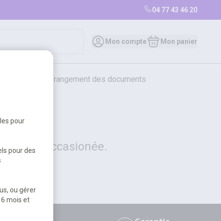
04 77 43 46 20
0
Mon compte
Mon panier
bureautique et rangement des documents
restauration
librairie
librairie
bles pour
 la gêne occasionée.
els pour des
s
us, ou gérer
 6 mois et