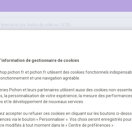
50
ifs
jeux éducatifs & pédagogiques
sport & motricité
Erreur Serveur...
hygiène, sécurité, 1er secours
outils, travaux & entretien
’information de gestionnaire de cookies
shop.pichon.fr et pichon.fr utilisent des cookies fonctionnels indispensa
fonctionnement et une navigation agréable.
 est survenu. Veuillez nous excuser pour
ries Pichon et leurs partenaires utilisent aussi des cookies non-essenti
es, la personnalisation de votre expérience, la mesure des performance
res et le développement de nouveaux services.
Retour
Retour à l'accueil
z accepter ou refuser ces cookies en cliquant sur les boutons ci-desso
ences via le bouton « Personnaliser ». Vos choix seront enregistrés pour
re modifiés à tout moment dans le « Centre de préférences ».