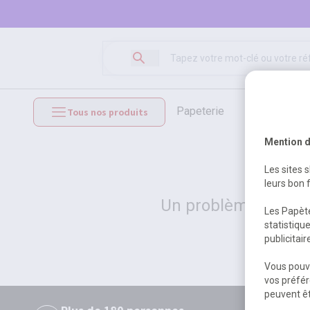
papeterie
loisirs créat
Tous nos produits
mobilier et équipements
Mention d
Les sites 
leurs bon 
Un problème serveur
Les Papète
statistiqu
publicitai
Vous pouve
vos préfér
peuvent êt