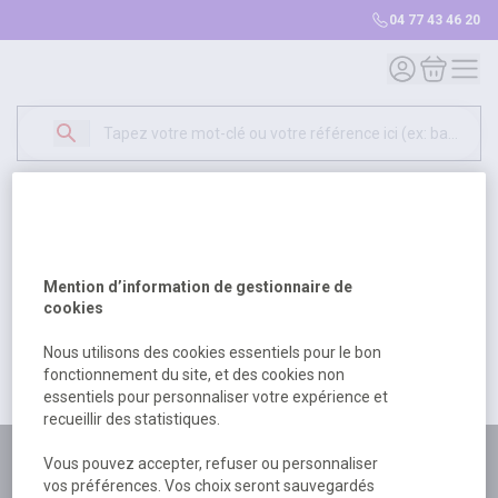
04 77 43 46 20
Mon compte
Mon panie
Erreur Serveur...
500
Un problème serveur est survenu. Veuillez nous
Mention d’information de gestionnaire de
excuser pour la gêne occasionée.
cookies
Nous utilisons des cookies essentiels pour le bon
fonctionnement du site, et des cookies non
Retour
Retour à l'accueil
essentiels pour personnaliser votre expérience et
recueillir des statistiques.
Plus de 180 personnes
Vous pouvez accepter, refuser ou personnaliser
vos préférences. Vos choix seront sauvegardés
à votre écoute