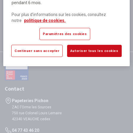
pendant 6 mois.
Plus de 80 000 références
disponibles
Pour plus d’informations sur les cookies, consultez
Expédition le jour même
notre
politique de cookies.
si validation avant 12h
Garantie
Paramètres des cookies
satisfaction totale
Continuer sans accepter
Autoriser tous les cookies
Contact
Papeteries Pichon
ZAC l'Orme les Sources
750 rue Colonel Louis Lemaire
42340 VEAUCHE cedex
04 77 43 46 20