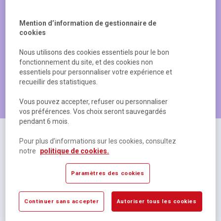
Mention d’information de gestionnaire de
cookies
Nous utilisons des cookies essentiels pour le bon
fonctionnement du site, et des cookies non
essentiels pour personnaliser votre expérience et
recueillir des statistiques.
Les produits les plus populaires
Vous pouvez accepter, refuser ou personnaliser
vos préférences. Vos choix seront sauvegardés
pendant 6 mois.
Pour plus d’informations sur les cookies, consultez
notre
politique de cookies.
Paramètres des cookies
Continuer sans accepter
Autoriser tous les cookies
Cahier polypropylène 48 pages Seyes 17x22 cm
R