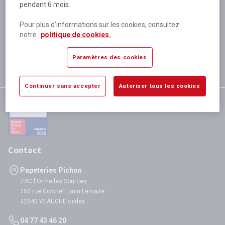
pendant 6 mois.
Plus de 80 000 références
disponibles
Pour plus d’informations sur les cookies, consultez
Expédition le jour même
notre
politique de cookies.
si validation avant 12h
Garantie
Paramètres des cookies
satisfaction totale
Continuer sans accepter
Autoriser tous les cookies
Contact
Papeteries Pichon
ZAC l'Orme les Sources
750 rue Colonel Louis Lemaire
42340 VEAUCHE cedex
04 77 43 46 20