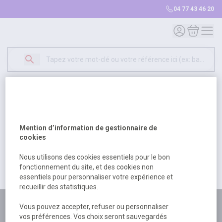
04 77 43 46 20
Mon compte
Mon panie
Erreur Serveur...
500
Un problème serveur est survenu. Veuillez nous
Mention d’information de gestionnaire de
excuser pour la gêne occasionée.
cookies
Nous utilisons des cookies essentiels pour le bon
fonctionnement du site, et des cookies non
Retour
Retour à l'accueil
essentiels pour personnaliser votre expérience et
recueillir des statistiques.
Plus de 180 personnes
Vous pouvez accepter, refuser ou personnaliser
vos préférences. Vos choix seront sauvegardés
à votre écoute