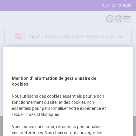
04 77 43 46 20
Mon compte
Mon panie
Erreur Serveur...
500
Un problème serveur est survenu. Veuillez nous
Mention d’information de gestionnaire de
excuser pour la gêne occasionée.
cookies
Nous utilisons des cookies essentiels pour le bon
fonctionnement du site, et des cookies non
Retour
Retour à l'accueil
essentiels pour personnaliser votre expérience et
recueillir des statistiques.
Plus de 180 personnes
Vous pouvez accepter, refuser ou personnaliser
vos préférences. Vos choix seront sauvegardés
à votre écoute