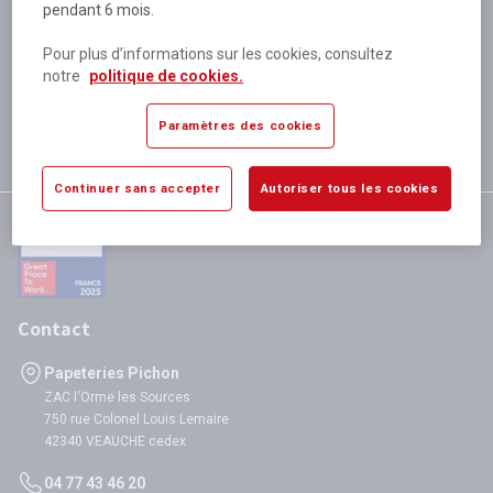
pendant 6 mois.
Plus de 80 000 références
disponibles
Pour plus d’informations sur les cookies, consultez
Expédition le jour même
notre
politique de cookies.
si validation avant 12h
Garantie
Paramètres des cookies
satisfaction totale
Continuer sans accepter
Autoriser tous les cookies
Contact
Papeteries Pichon
ZAC l'Orme les Sources
750 rue Colonel Louis Lemaire
42340 VEAUCHE cedex
04 77 43 46 20