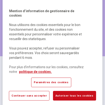
Mention d’information de gestionnaire de
cookies
Nous utilisons des cookies essentiels pour le bon
fonctionnement du site, et des cookies non
essentiels pour personnaliser votre expérience et
recueillir des statistiques.
Les produits les plus populaires
Vous pouvez accepter, refuser ou personnaliser
vos préférences. Vos choix seront sauvegardés
pendant 6 mois.
Pour plus d’informations sur les cookies, consultez
notre
politique de cookies.
Paramètres des cookies
Continuer sans accepter
Autoriser tous les cookies
Cahier polypropylène 48 pages Seyes 17x22 cm
R