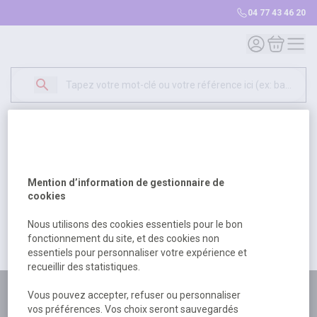
04 77 43 46 20
Mon compte
Mon panie
Erreur Serveur...
500
Un problème serveur est survenu. Veuillez nous
Mention d’information de gestionnaire de
excuser pour la gêne occasionée.
cookies
Nous utilisons des cookies essentiels pour le bon
fonctionnement du site, et des cookies non
Retour
Retour à l'accueil
essentiels pour personnaliser votre expérience et
recueillir des statistiques.
Plus de 180 personnes
Vous pouvez accepter, refuser ou personnaliser
vos préférences. Vos choix seront sauvegardés
à votre écoute