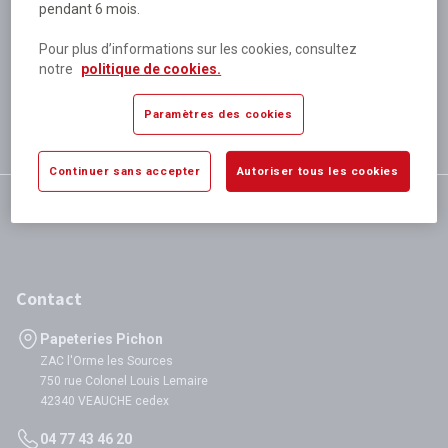
pendant 6 mois.
Plus de 80 000 références
disponibles
Pour plus d’informations sur les cookies, consultez
Expédition le jour même
notre
politique de cookies.
si validation avant 12h
Garantie
Paramètres des cookies
satisfaction totale
Continuer sans accepter
Autoriser tous les cookies
Contact
Papeteries Pichon
ZAC l'Orme les Sources
750 rue Colonel Louis Lemaire
42340 VEAUCHE cedex
04 77 43 46 20