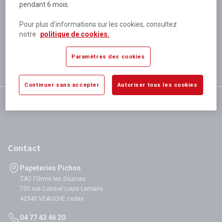
pendant 6 mois.
Plus de 80 000 références
disponibles
Pour plus d’informations sur les cookies, consultez
Expédition le jour même
notre
politique de cookies.
si validation avant 12h
Garantie
Paramètres des cookies
satisfaction totale
Continuer sans accepter
Autoriser tous les cookies
Contact
Papeteries Pichon
ZAC l'Orme les Sources
750 rue Colonel Louis Lemaire
42340 VEAUCHE cedex
04 77 43 46 20