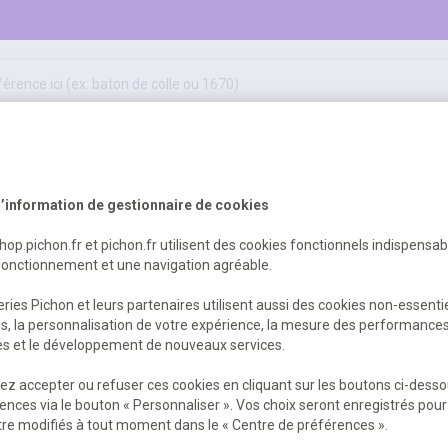
50
ifs
jeux éducatifs & pédagogiques
sport & motricité
Erreur Serveur...
hygiène, sécurité, 1er secours
outils, travaux & entretien
’information de gestionnaire de cookies
shop.pichon.fr et pichon.fr utilisent des cookies fonctionnels indispensa
fonctionnement et une navigation agréable.
 est survenu. Veuillez nous excuser pour
ries Pichon et leurs partenaires utilisent aussi des cookies non-essenti
es, la personnalisation de votre expérience, la mesure des performance
res et le développement de nouveaux services.
Retour
Retour à l'accueil
z accepter ou refuser ces cookies en cliquant sur les boutons ci-desso
ences via le bouton « Personnaliser ». Vos choix seront enregistrés pour
re modifiés à tout moment dans le « Centre de préférences ».