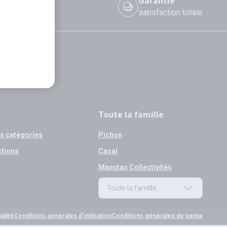
 le jour même
Garantie
 avant 12h
satisfaction totale
Toute la famille
os catégories
Pichon
stions
Casal
Manutan Collectivités
Toute la famille
Toute la famille
alité
Conditions générales d'utilisation
Conditions générales de vente