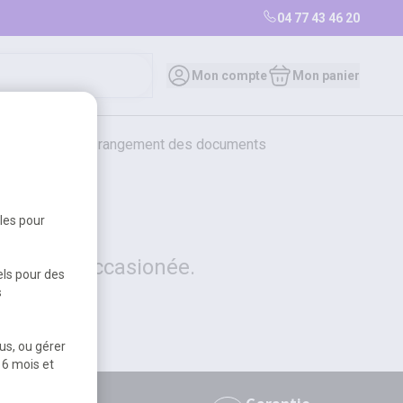
04 77 43 46 20
0
Mon compte
Mon panier
bureautique et rangement des documents
restauration
librairie
librairie
bles pour
 la gêne occasionée.
els pour des
s
us, ou gérer
 6 mois et