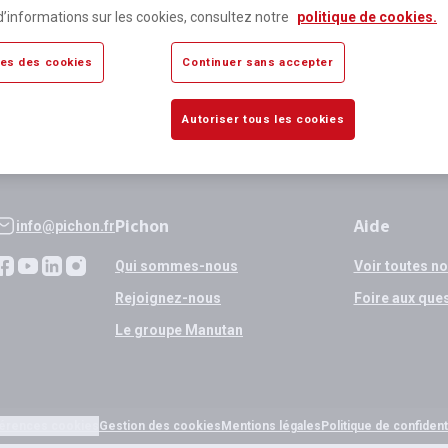
lus de 80 000 références
Expédition
d’informations sur les cookies, consultez notre
politique de cookies.
sponibles
si validation
es des cookies
Continuer sans accepter
Autoriser tous les cookies
Pichon
Aide
info@pichon.fr
Qui sommes-nous
Voir toutes n
Rejoignez-nous
Foire aux que
Le groupe Manutan
érences cookies
Gestion des cookies
Mentions légales
Politique de confidenti