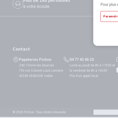
Plus de 180 personnes
P
Pour plus 
à votre écoute
di
Paramètr
Contact
Papeteries Pichon
04 77 43 46 20
ZAC l'Orme les Sources
Lundi au jeudi de 8h à 17h30 et
750 rue Colonel Louis Lemaire
le vendredi de 8h à 16h30
42340 VEAUCHE cedex
Prix d'un appel local
© 2026 Pichon. Tous droits réservés.
Gérer mes préf