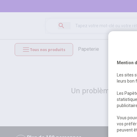
papeterie
loisirs créat
Tous nos produits
mobilier et équipements
Mention d
Les sites 
leurs bon 
Un problème serveur
Les Papète
statistiqu
publicitai
Vous pouve
vos préfér
peuvent êt