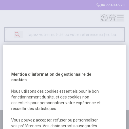
04 77 43 46 20
Mon compte
Mon panie
Erreur Serveur...
500
Un problème serveur est survenu. Veuillez nous
Mention d’information de gestionnaire de
excuser pour la gêne occasionée.
cookies
Nous utilisons des cookies essentiels pour le bon
fonctionnement du site, et des cookies non
Retour
Retour à l'accueil
essentiels pour personnaliser votre expérience et
recueillir des statistiques.
Plus de 180 personnes
Vous pouvez accepter, refuser ou personnaliser
vos préférences. Vos choix seront sauvegardés
à votre écoute