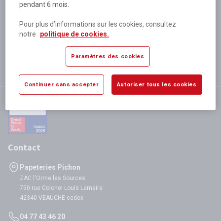
pendant 6 mois.
Plus de 80 000 références
disponibles
Pour plus d’informations sur les cookies, consultez
Expédition le jour même
notre
politique de cookies.
si validation avant 12h
Garantie
Paramètres des cookies
satisfaction totale
Continuer sans accepter
Autoriser tous les cookies
Contact
Papeteries Pichon
ZAC l'Orme les Sources
750 rue Colonel Louis Lemaire
42340 VEAUCHE cedex
04 77 43 46 20