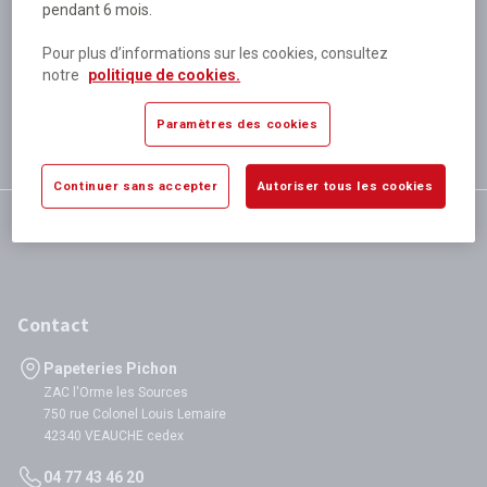
pendant 6 mois.
Plus de 80 000 références
disponibles
Pour plus d’informations sur les cookies, consultez
Expédition le jour même
notre
politique de cookies.
si validation avant 12h
Garantie
Paramètres des cookies
satisfaction totale
Continuer sans accepter
Autoriser tous les cookies
Contact
Papeteries Pichon
ZAC l'Orme les Sources
750 rue Colonel Louis Lemaire
42340 VEAUCHE cedex
04 77 43 46 20