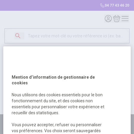
04 77 43 46 20
Mon compte
Mon panie
Erreur Serveur...
500
Un problème serveur est survenu. Veuillez nous
Mention d’information de gestionnaire de
excuser pour la gêne occasionée.
cookies
Nous utilisons des cookies essentiels pour le bon
fonctionnement du site, et des cookies non
Retour
Retour à l'accueil
essentiels pour personnaliser votre expérience et
recueillir des statistiques.
Plus de 180 personnes
Vous pouvez accepter, refuser ou personnaliser
vos préférences. Vos choix seront sauvegardés
à votre écoute