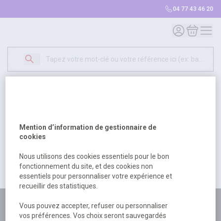
04 77 43 46 20
Mon compte
Mon panie
Erreur Serveur...
500
Un problème serveur est survenu. Veuillez nous
Mention d’information de gestionnaire de
excuser pour la gêne occasionée.
cookies
Nous utilisons des cookies essentiels pour le bon
fonctionnement du site, et des cookies non
Retour
Retour à l'accueil
essentiels pour personnaliser votre expérience et
recueillir des statistiques.
Plus de 180 personnes
Vous pouvez accepter, refuser ou personnaliser
vos préférences. Vos choix seront sauvegardés
à votre écoute