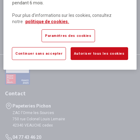
pendant 6 mois.
Plus de 80 000 références
disponibles
Pour plus d’informations sur les cookies, consultez
Expédition le jour même
notre
politique de cookies.
si validation avant 12h
Garantie
Paramètres des cookies
satisfaction totale
Continuer sans accepter
Autoriser tous les cookies
Contact
Papeteries Pichon
ZAC l'Orme les Sources
750 rue Colonel Louis Lemaire
42340 VEAUCHE cedex
04 77 43 46 20