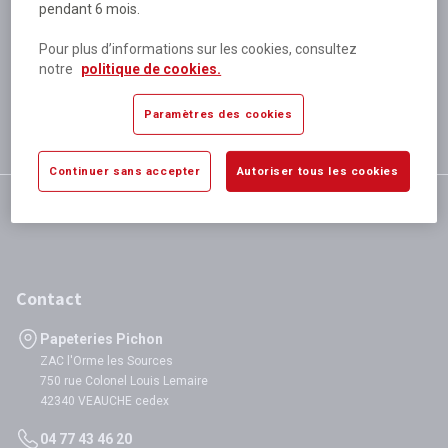
pendant 6 mois.
Plus de 80 000 références
disponibles
Pour plus d’informations sur les cookies, consultez
Expédition le jour même
notre
politique de cookies.
si validation avant 12h
Garantie
Paramètres des cookies
satisfaction totale
Continuer sans accepter
Autoriser tous les cookies
Contact
Papeteries Pichon
ZAC l'Orme les Sources
750 rue Colonel Louis Lemaire
42340 VEAUCHE cedex
04 77 43 46 20