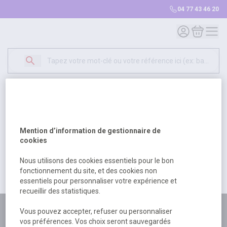
04 77 43 46 20
Mon compte
Mon panie
Erreur Serveur...
500
Un problème serveur est survenu. Veuillez nous
Mention d’information de gestionnaire de
excuser pour la gêne occasionée.
cookies
Nous utilisons des cookies essentiels pour le bon
fonctionnement du site, et des cookies non
Retour
Retour à l'accueil
essentiels pour personnaliser votre expérience et
recueillir des statistiques.
Plus de 180 personnes
Vous pouvez accepter, refuser ou personnaliser
vos préférences. Vos choix seront sauvegardés
à votre écoute