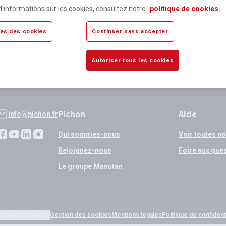
lus de 80 000 références
Expédition
d’informations sur les cookies, consultez notre
politique de cookies.
sponibles
si validation
es des cookies
Continuer sans accepter
Autoriser tous les cookies
Pichon
Aide
info@pichon.fr
Qui sommes-nous
Voir toutes n
Rejoignez-nous
Foire aux que
Le groupe Manutan
érences cookies
Gestion des cookies
Mentions légales
Politique de confidenti