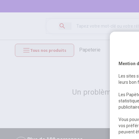
papeterie
loisirs créat
Tous nos produits
mobilier et équipements
Mention d
Les sites 
leurs bon 
Un problème serveur
Les Papète
statistiqu
publicitai
Vous pouve
vos préfér
peuvent êt