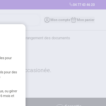
04 77 43 46 20
0
Mon compte
Mon panier
bureautique et rangement des documents
restauration
librairie
librairie
bles pour
 la gêne occasionée.
els pour des
s
us, ou gérer
 6 mois et