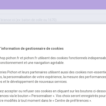
50
ifs
jeux éducatifs & pédagogiques
sport & motricité
Erreur Serveur...
hygiène, sécurité, 1er secours
outils, travaux & entretien
’information de gestionnaire de cookies
shop.pichon.fr et pichon.fr utilisent des cookies fonctionnels indispensa
fonctionnement et une navigation agréable.
 est survenu. Veuillez nous excuser pour
ries Pichon et leurs partenaires utilisent aussi des cookies non-essenti
es, la personnalisation de votre expérience, la mesure des performance
res et le développement de nouveaux services.
Retour
Retour à l'accueil
z accepter ou refuser ces cookies en cliquant sur les boutons ci-desso
ences via le bouton « Personnaliser ». Vos choix seront enregistrés pour
re modifiés à tout moment dans le « Centre de préférences ».