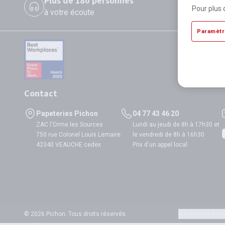
Plus de 180 personnes
P
Pour plus 
à votre écoute
di
Paramètr
Contact
Papeteries Pichon
04 77 43 46 20
ZAC l'Orme les Sources
Lundi au jeudi de 8h à 17h30 et
750 rue Colonel Louis Lemaire
le vendredi de 8h à 16h30
42340 VEAUCHE cedex
Prix d'un appel local
© 2026 Pichon. Tous droits réservés.
Gérer mes préf