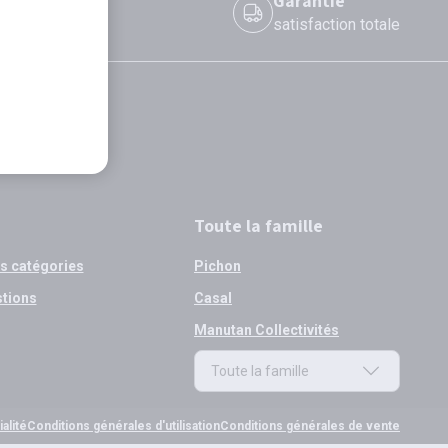
 le jour même
Garantie
 avant 12h
satisfaction totale
Toute la famille
os catégories
Pichon
stions
Casal
Manutan Collectivités
Toute la famille
Toute la famille
alité
Conditions générales d'utilisation
Conditions générales de vente