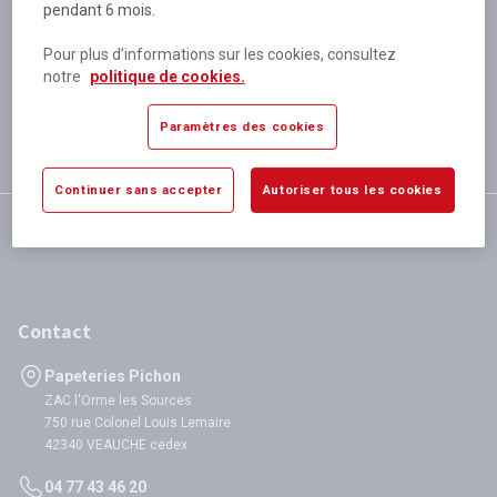
pendant 6 mois.
Plus de 80 000 références
disponibles
Pour plus d’informations sur les cookies, consultez
Expédition le jour même
notre
politique de cookies.
si validation avant 12h
Garantie
Paramètres des cookies
satisfaction totale
Continuer sans accepter
Autoriser tous les cookies
Contact
Papeteries Pichon
ZAC l'Orme les Sources
750 rue Colonel Louis Lemaire
42340 VEAUCHE cedex
04 77 43 46 20