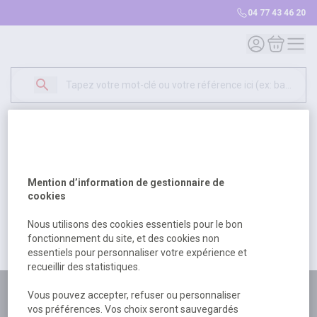
04 77 43 46 20
Mon compte
Mon panie
Erreur Serveur...
500
Un problème serveur est survenu. Veuillez nous
Mention d’information de gestionnaire de
excuser pour la gêne occasionée.
cookies
Nous utilisons des cookies essentiels pour le bon
fonctionnement du site, et des cookies non
Retour
Retour à l'accueil
essentiels pour personnaliser votre expérience et
recueillir des statistiques.
Plus de 180 personnes
Vous pouvez accepter, refuser ou personnaliser
vos préférences. Vos choix seront sauvegardés
à votre écoute