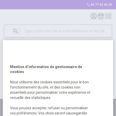
04 77 43 46 20
Mon compte
Mon panie
Erreur Serveur...
500
Un problème serveur est survenu. Veuillez nous
Mention d’information de gestionnaire de
excuser pour la gêne occasionée.
cookies
Nous utilisons des cookies essentiels pour le bon
fonctionnement du site, et des cookies non
Retour
Retour à l'accueil
essentiels pour personnaliser votre expérience et
recueillir des statistiques.
Plus de 180 personnes
Vous pouvez accepter, refuser ou personnaliser
vos préférences. Vos choix seront sauvegardés
à votre écoute