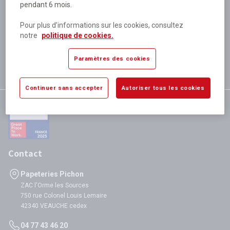
pendant 6 mois.
Plus de 80 000 références
disponibles
Pour plus d’informations sur les cookies, consultez
Expédition le jour même
notre
politique de cookies.
si validation avant 12h
Garantie
Paramètres des cookies
satisfaction totale
Continuer sans accepter
Autoriser tous les cookies
Contact
Papeteries Pichon
ZAC l'Orme les Sources
750 rue Colonel Louis Lemaire
42340 VEAUCHE cedex
04 77 43 46 20