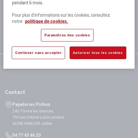
pendant 6 mois.
Plus de 80 000 références
disponibles
Pour plus d’informations sur les cookies, consultez
Expédition le jour même
notre
politique de cookies.
si validation avant 12h
Garantie
Paramètres des cookies
satisfaction totale
Continuer sans accepter
Autoriser tous les cookies
Contact
Papeteries Pichon
ZAC l'Orme les Sources
750 rue Colonel Louis Lemaire
42340 VEAUCHE cedex
04 77 43 46 20