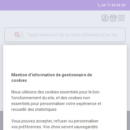
04 77 43 46 20
Mon compte
Mon panie
Erreur Serveur...
500
Un problème serveur est survenu. Veuillez nous
Mention d’information de gestionnaire de
excuser pour la gêne occasionée.
cookies
Nous utilisons des cookies essentiels pour le bon
fonctionnement du site, et des cookies non
Retour
Retour à l'accueil
essentiels pour personnaliser votre expérience et
recueillir des statistiques.
Plus de 180 personnes
Vous pouvez accepter, refuser ou personnaliser
vos préférences. Vos choix seront sauvegardés
à votre écoute