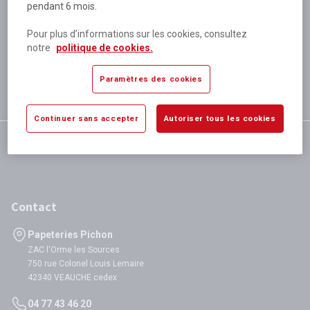
pendant 6 mois.
Plus de 80 000 références
disponibles
Pour plus d’informations sur les cookies, consultez
Expédition le jour même
notre
politique de cookies.
si validation avant 12h
Garantie
Paramètres des cookies
satisfaction totale
Continuer sans accepter
Autoriser tous les cookies
Contact
Papeteries Pichon
ZAC l'Orme les Sources
750 rue Colonel Louis Lemaire
42340 VEAUCHE cedex
04 77 43 46 20