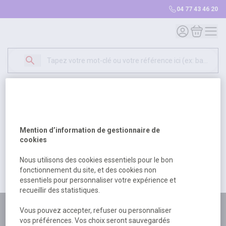
04 77 43 46 20
Mon compte
Mon panie
Erreur Serveur...
500
Un problème serveur est survenu. Veuillez nous
Mention d’information de gestionnaire de
excuser pour la gêne occasionée.
cookies
Nous utilisons des cookies essentiels pour le bon
fonctionnement du site, et des cookies non
Retour
Retour à l'accueil
essentiels pour personnaliser votre expérience et
recueillir des statistiques.
Plus de 180 personnes
Vous pouvez accepter, refuser ou personnaliser
vos préférences. Vos choix seront sauvegardés
à votre écoute