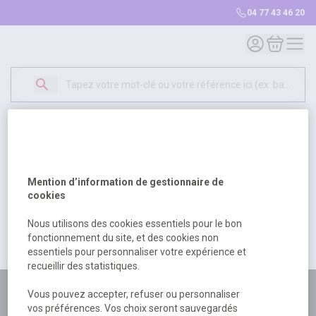
04 77 43 46 20
Mon compte
Mon panie
Erreur Serveur...
500
Un problème serveur est survenu. Veuillez nous
Mention d’information de gestionnaire de
excuser pour la gêne occasionée.
cookies
Nous utilisons des cookies essentiels pour le bon
fonctionnement du site, et des cookies non
Retour
Retour à l'accueil
essentiels pour personnaliser votre expérience et
recueillir des statistiques.
Plus de 180 personnes
Vous pouvez accepter, refuser ou personnaliser
vos préférences. Vos choix seront sauvegardés
à votre écoute