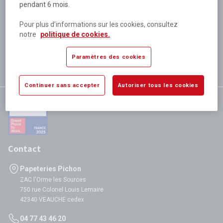
pendant 6 mois.
Plus de 80 000 références
disponibles
Pour plus d’informations sur les cookies, consultez
Expédition le jour même
notre
politique de cookies.
si validation avant 12h
Garantie
Paramètres des cookies
satisfaction totale
Continuer sans accepter
Autoriser tous les cookies
Contact
Papeteries Pichon
ZAC l'Orme les Sources
750 rue Colonel Louis Lemaire
42340 VEAUCHE cedex
04 77 43 46 20