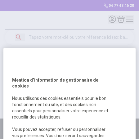
04 77 43 46 20
Mon compte
Mon panie
Erreur Serveur...
500
Un problème serveur est survenu. Veuillez nous
Mention d’information de gestionnaire de
excuser pour la gêne occasionée.
cookies
Nous utilisons des cookies essentiels pour le bon
fonctionnement du site, et des cookies non
Retour
Retour à l'accueil
essentiels pour personnaliser votre expérience et
recueillir des statistiques.
Plus de 180 personnes
Vous pouvez accepter, refuser ou personnaliser
vos préférences. Vos choix seront sauvegardés
à votre écoute