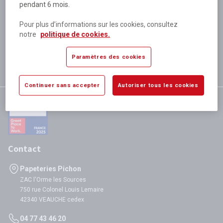
pendant 6 mois.
Plus de 80 000 références
disponibles
Pour plus d’informations sur les cookies, consultez
Expédition le jour même
notre
politique de cookies.
si validation avant 12h
Garantie
Paramètres des cookies
satisfaction totale
Continuer sans accepter
Autoriser tous les cookies
Contact
Papeteries Pichon
ZAC l'Orme les Sources
750 rue Colonel Louis Lemaire
42340 VEAUCHE cedex
04 77 43 46 20