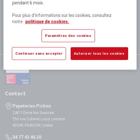
pendant 6 mois.
Plus de 80 000 références
disponibles
Pour plus d’informations sur les cookies, consultez
Expédition le jour même
notre
politique de cookies.
si validation avant 12h
Garantie
Paramètres des cookies
satisfaction totale
Continuer sans accepter
Autoriser tous les cookies
Contact
Papeteries Pichon
ZAC l'Orme les Sources
750 rue Colonel Louis Lemaire
42340 VEAUCHE cedex
04 77 43 46 20