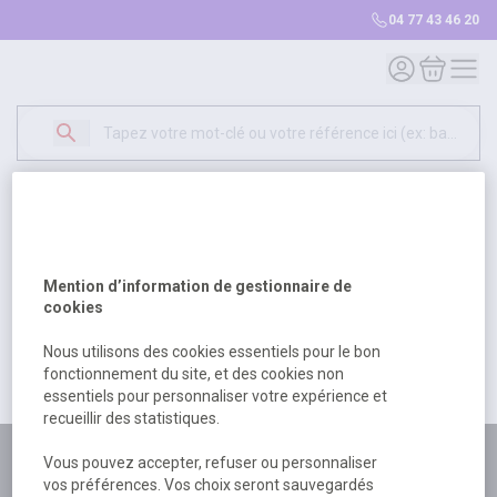
04 77 43 46 20
Mon compte
Mon panie
Erreur Serveur...
500
Un problème serveur est survenu. Veuillez nous
Mention d’information de gestionnaire de
excuser pour la gêne occasionée.
cookies
Nous utilisons des cookies essentiels pour le bon
fonctionnement du site, et des cookies non
Retour
Retour à l'accueil
essentiels pour personnaliser votre expérience et
recueillir des statistiques.
Plus de 180 personnes
Vous pouvez accepter, refuser ou personnaliser
vos préférences. Vos choix seront sauvegardés
à votre écoute