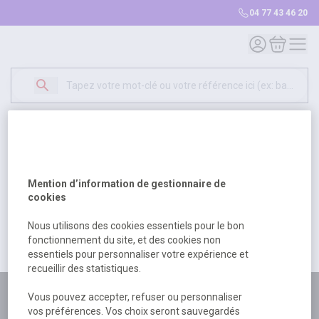
04 77 43 46 20
Mon compte
Mon panie
Erreur Serveur...
500
Un problème serveur est survenu. Veuillez nous
Mention d’information de gestionnaire de
excuser pour la gêne occasionée.
cookies
Nous utilisons des cookies essentiels pour le bon
fonctionnement du site, et des cookies non
Retour
Retour à l'accueil
essentiels pour personnaliser votre expérience et
recueillir des statistiques.
Plus de 180 personnes
Vous pouvez accepter, refuser ou personnaliser
vos préférences. Vos choix seront sauvegardés
à votre écoute