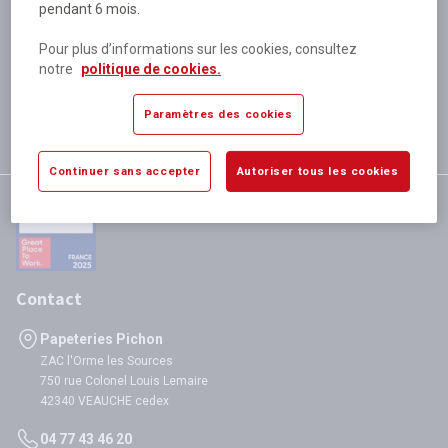
pendant 6 mois.
Plus de 80 000 références
disponibles
Pour plus d’informations sur les cookies, consultez
Expédition le jour même
notre
politique de cookies.
si validation avant 12h
Garantie
Paramètres des cookies
satisfaction totale
Continuer sans accepter
Autoriser tous les cookies
Contact
Papeteries Pichon
ZAC l'Orme les Sources
750 rue Colonel Louis Lemaire
42340 VEAUCHE cedex
04 77 43 46 20